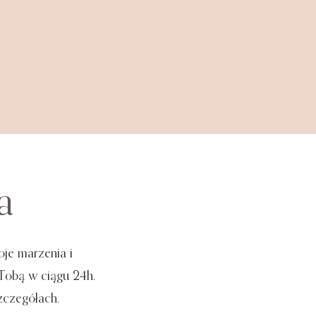
a
je marzenia i
 Tobą w ciągu 24h.
zczegółach.