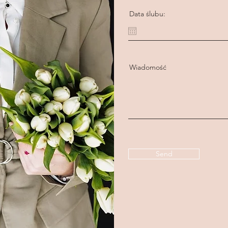
Data ślubu:
Wiadomość
Send