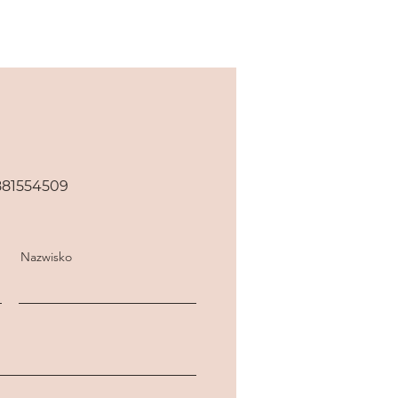
881554509
Nazwisko