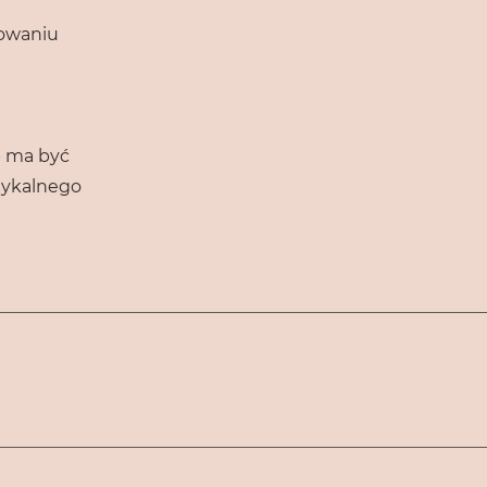
nowaniu
b ma być
stykalnego