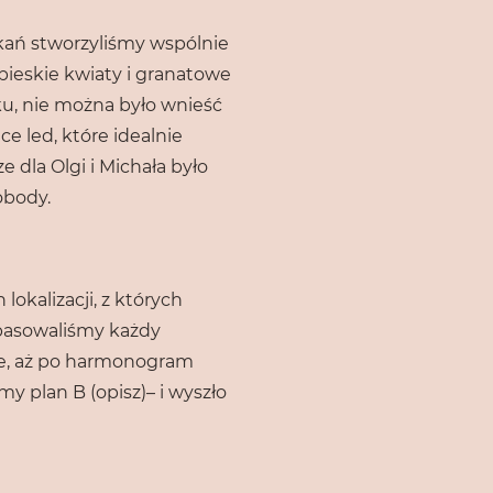
kań stworzyliśmy wspólnie
bieskie kwiaty i granatowe
ku, nie można było wnieść
e led, które idealnie
e dla Olgi i Michała było
obody.
okalizacji, z których
opasowaliśmy każdy
je, aż po harmonogram
y plan B (opisz)– i wyszło