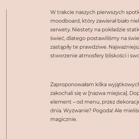
W trakcie naszych pierwszych spot
moodboard, który zawierał biało nie
serwety. Niestety na pokładzie stat
świeć, dlatego postawiliśmy na świec
zastąpiły te prawdziwe. Najważniejsz
stworzenie atmosfery bliskości i sw
Zaproponowałam kilka wyjątkowych l
zakochali się w [nazwa miejsca]. D
element – od menu, przez dekorac
dnia. Wyzwanie? Pogoda! Ale mieliśm
magicznie.